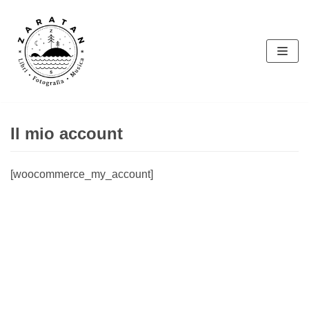
Vai
al
contenuto
Il mio account
[woocommerce_my_account]